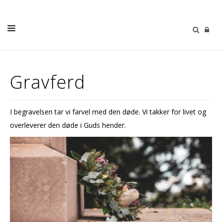
HJEM
Gravferd
KIRKELIGE HANDLINGER
VÅR MENIGHET
I begravelsen tar vi farvel med den døde. Vi takker for livet og
BARN OG UNGDOM
overleverer den døde i Guds hender.
DIAKONI
KIRKEMUSIKK
GIVERTJENESTE