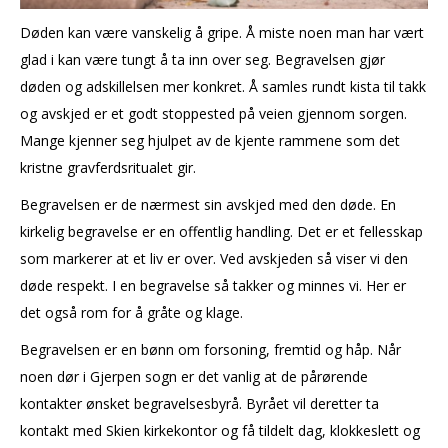
Døden kan være vanskelig å gripe. Å miste noen man har vært
glad i kan være tungt å ta inn over seg. Begravelsen gjør
døden og adskillelsen mer konkret. Å samles rundt kista til takk
og avskjed er et godt stoppested på veien gjennom sorgen.
Mange kjenner seg hjulpet av de kjente rammene som det
kristne gravferdsritualet gir.
Begravelsen er de nærmest sin avskjed med den døde. En
kirkelig begravelse er en offentlig handling. Det er et fellesskap
som markerer at et liv er over. Ved avskjeden så viser vi den
døde respekt. I en begravelse så takker og minnes vi. Her er
det også rom for å gråte og klage.
Begravelsen er en bønn om forsoning, fremtid og håp. Når
noen dør i Gjerpen sogn er det vanlig at de pårørende
kontakter ønsket begravelsesbyrå. Byrået vil deretter ta
kontakt med Skien kirkekontor og få tildelt dag, klokkeslett og