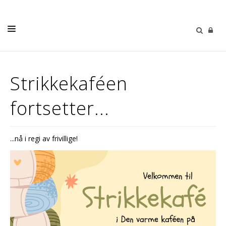
HJEM
Strikkekaféen
KIRKELIGE HANDLINGER
fortsetter...
VÅR MENIGHET
BARN OG UNGDOM
...nå i regi av frivillige!
DIAKONI
KIRKEMUSIKK
GIVERTJENESTE