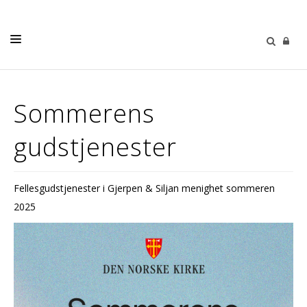
HJEM
Sommerens
KIRKELIGE HANDLINGER
gudstjenester
VÅR MENIGHET
BARN OG UNGDOM
Fellesgudstjenester i Gjerpen & Siljan menighet sommeren
DIAKONI
2025
KIRKEMUSIKK
GIVERTJENESTE